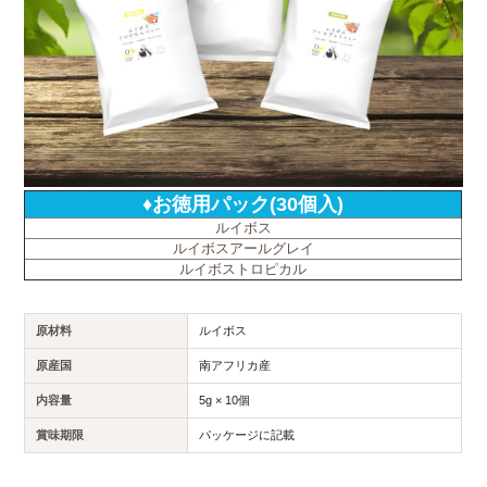
♦お徳用パック(30個入)
ルイボス
ルイボスアールグレイ
ルイボストロピカル
原材料
ルイボス
原産国
南アフリカ産
内容量
5g × 10個
賞味期限
パッケージに記載