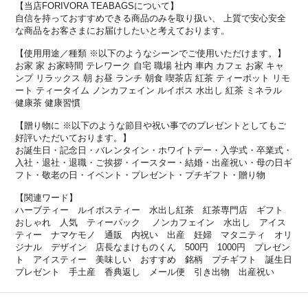
【当店FORIVORA TEABAGSについて】
自信を持っておすすめできる商品のみを取り扱い、 上質で安心安全
な商品をお客さまにお届けしたいと考えております。
【使用用途／種類 ※以下のようなシーンでご使用いただけます。】
お家 家 お家時間 テレワーク 自宅 職場 社内 車内 カフェ お家 キャ
ンプ リラックス 朝 お昼 ランチ 朝食 喫茶店 紅茶 ティーポット リモ
ート ティータイム ノンカフェイン ルイボス 水出し 紅茶 ミネラル
健康茶 健康習慣
【贈り物に ※以下のような節目や祝い事でのプレゼントとしてもご
好評いただいております。】
お誕生日・記念日・バレンタイン・ホワイトデー・入学式・卒業式・
入社・退社・退職・ご挨拶・イースター・結婚・出産祝い・母の日ギ
フト・敬老の日・イベント・プレゼント・プチギフト・贈り物
【関連ワード】
ハーブティー ルイボスティー 水出し紅茶 紅茶専門店 ギフト
おしゃれ 人気 ティーパック ノンカフェイン 水出し アイス
ティー ナマケモノ 通販 内祝い 出産 妊婦 マタニティ オリ
ジナル デザイン 店長なまけものくん 500円 1000円 プレゼン
ト アイスティー 美味しい おすすめ 銘柄 プチギフト 誕生日
プレゼント 手土産 香典返し メール便 引き出物 出産祝い