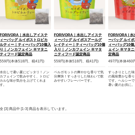
FORIVORA｜水出しアイステ
FORIVORA｜水出しアイステ
FORIVORA |
ィーバッグ ルイボストロピカ
ィーバッグ ルイボスアールグ
ーバッグ ルイ
ルティー｜ティーバッグ10個入
レイティー｜ティーバッグ10個
ィーバッグ10
り｜ノンカフェイン ※マタニ
入り｜ノンカフェイン ※マタ
ェイン ※マタ
ティフード認定商品
ニティフード認定商品
定商品
559円(本体518円、税41円)
559円(本体518円、税41円)
497円(本体460
水出しで暑い夏にピッタリ！ノン
ベルガモットの爽やかな香りで気
すっきりとした味
カフェインで飲みやすく、トロピ
分爽快！すっきりした味わいで飲
の風味豊かな香り
カルな味が気分を上げてくれま
みやすいフレーバーです。
です。ヘルシーで
す。
暑い夏のお供に。
全 [3] 商品中 [1-3] 商品を表示しています。