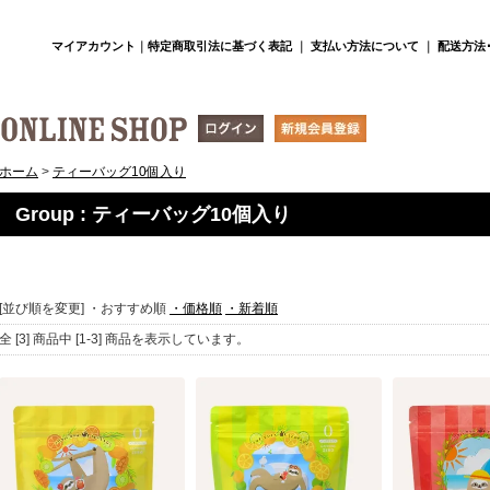
マイアカウント
｜
特定商取引法に基づく表記
｜
支払い方法について
｜
配送方法
ホーム
>
ティーバッグ10個入り
Group : ティーバッグ10個入り
[並び順を変更]
・おすすめ順
・価格順
・新着順
全 [3] 商品中 [1-3] 商品を表示しています。