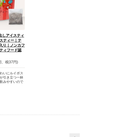
 水出しアイスティ
ボスティー｜テ
個入り｜ノンカフ
ニティフード認
円、税37円)
わいにルイボス
が引き立つ一杯
飲みやすいので