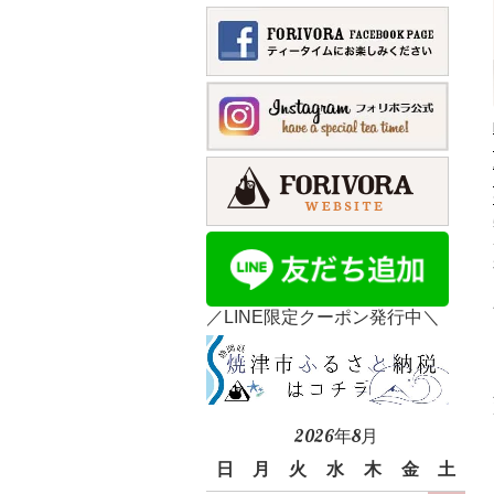
／LINE限定クーポン発行中＼
2026年8月
日
月
火
水
木
金
土