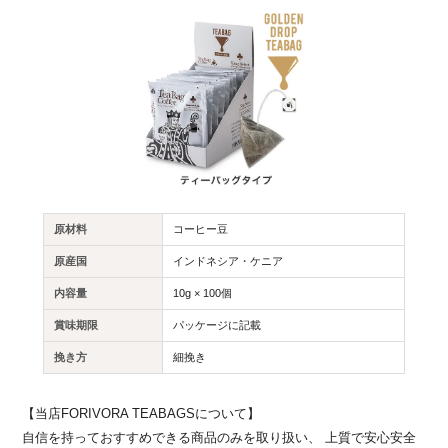
原材料
コーヒー豆
原産国
インドネシア・ケニア
内容量
10g × 100個
賞味期限
パッケージに記載
挽き方
細挽き
【当店FORIVORA TEABAGSについて】
自信を持っておすすめできる商品のみを取り扱い、 上質で安心安全