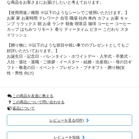
な商品をお客さまにお届けしたいと考えております。
【使用用途／種類 ※以下のようなシーンでご使用いただけます。】
お家 家 お家時間 テレワーク 自宅 職場 社内 車内 カフェ お家 キャ
ンプ リラックス 朝 お昼 ランチ 朝食 喫茶店 珈琲 コーヒー コーヒー
カップ はちみつ リモート 香り ティータイム ビター こだわり スタ
イリッシュ
【贈り物に ※以下のような節目や祝い事でのプレゼントとしてもご
好評いただいております。】
お誕生日・記念日・バレンタイン・ホワイトデー・入学式・卒業式・
入社・退社・退職・ご挨拶・イースター・結婚・出産祝い・母の日ギ
フト・敬老の日・イベント・プレゼント・プチギフト・贈り物(女
性・男性 向け)
この商品を友達に教える
この商品について問い合わせる
返品について
レビューを見る(0件)
レビューを投稿