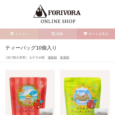
メニュー
検索
カートを見る
ティーバッグ10個入り
［並び順を変更］ おすすめ順
価格順
新着順