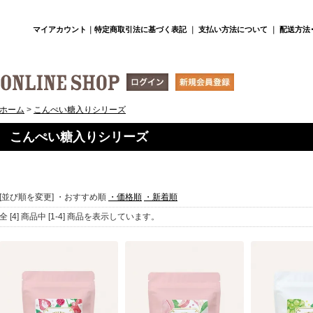
マイアカウント
｜
特定商取引法に基づく表記
｜
支払い方法について
｜
配送方法
ホーム
>
こんぺい糖入りシリーズ
こんぺい糖入りシリーズ
[並び順を変更]
・おすすめ順
・価格順
・新着順
全 [4] 商品中 [1-4] 商品を表示しています。