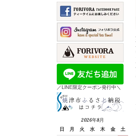
／LINE限定クーポン発行中＼
2026年8月
日
月
火
水
木
金
土