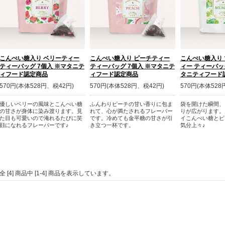
こんぺい糖入り ベリーティー
こんぺい糖入り ピーチティー
こんぺい糖入り
ティーバッグ 7個入 ※マタニテ
ティーバッグ 7個入 ※マタニテ
ィー ティーバッ
ィフード認定商品
ィフード認定商品
タニティフード
570円(本体528円、税42円)
570円(本体528円、税42円)
570円(本体528
優しいベリーの風味とこんぺい糖
ふんわりピーチの甘い香りに包ま
袋を開けた瞬間、
の甘さが身体に染み渡ります。見
れて、心が満たされるフレーバー
りが広がります。
た目も可愛いので淹れるたびに笑
です。冷めても金平糖の甘さが引
イこんぺい糖とピ
顔になれるフレーバーです♪
き立つ一杯です。
気分上々♪
全 [4] 商品中 [1-4] 商品を表示しています。