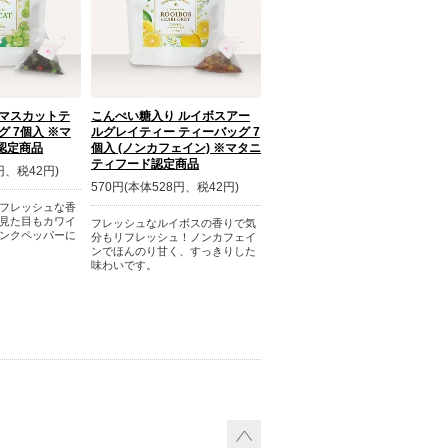
 マスカットテ
こんぺい糖入り ルイボスアー
グ 7個入 ※マ
ルグレイティー ティーバッグ 7
認定商品
個入 (ノンカフェイン) ※マタニ
ティフード認定商品
円、税42円)
570円(本体528円、税42円)
フレッシュな香
見た目もカワイ
フレッシュなルイボスの香りで気
ンクペッパーに
分もリフレッシュ！ノンカフェイ
ンでほんのり甘く、すっきりした
味わいです。