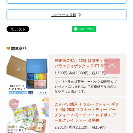
レビューを投稿
関連商品
FORIVORA｜12種 紅茶ティーバッグ
バラエティボックス GIFT SET
1,500円(本体1,389円、税111円)
フォリボラの紅茶ティーバッグ12種類をプ
レゼントにしませんか？紅茶好きなあの人
ならきっと喜ぶはず。
こんぺい糖入り フルーツティー ギフ
ト 4種 28杯 マスカットティー ピー
チティー ベリーティー ルイボス ア
ールグレイ ティー 金平糖
2,281円(本体2,112円、税169円)