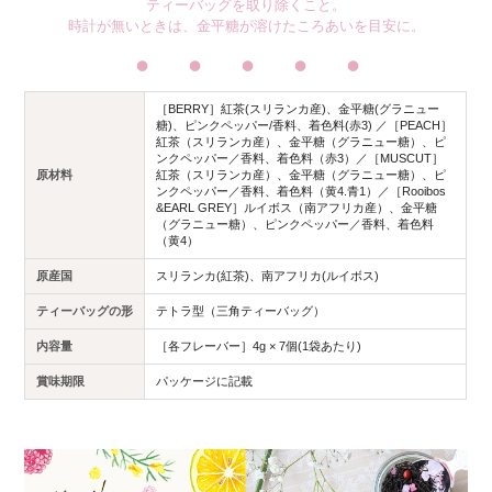
ティーバッグを取り除くこと。
時計が無いときは、金平糖が溶けたころあいを目安に。
・・・・・
［BERRY］紅茶(スリランカ産)、金平糖(グラニュー
糖)、ピンクペッパー/香料、着色料(赤3) ／［PEACH］
紅茶（スリランカ産）、金平糖（グラニュー糖）、ピ
ンクペッパー／香料、着色料（赤3）／［MUSCUT］
原材料
紅茶（スリランカ産）、金平糖（グラニュー糖）、ピ
ンクペッパー／香料、着色料（黄4.青1）／［Rooibos
&EARL GREY］ルイボス（南アフリカ産）、金平糖
（グラニュー糖）、ピンクペッパー／香料、着色料
（黄4）
原産国
スリランカ(紅茶)、南アフリカ(ルイボス)
ティーバッグの形
テトラ型（三角ティーバッグ）
内容量
［各フレーバー］4g × 7個(1袋あたり)
賞味期限
パッケージに記載