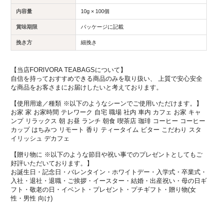
内容量
10g × 100個
賞味期限
パッケージに記載
挽き方
細挽き
【当店FORIVORA TEABAGSについて】
自信を持っておすすめできる商品のみを取り扱い、 上質で安心安全
な商品をお客さまにお届けしたいと考えております。
【使用用途／種類 ※以下のようなシーンでご使用いただけます。】
お家 家 お家時間 テレワーク 自宅 職場 社内 車内 カフェ お家 キャ
ンプ リラックス 朝 お昼 ランチ 朝食 喫茶店 珈琲 コーヒー コーヒー
カップ はちみつ リモート 香り ティータイム ビター こだわり スタ
イリッシュ デカフェ
【贈り物に ※以下のような節目や祝い事でのプレゼントとしてもご
好評いただいております。】
お誕生日・記念日・バレンタイン・ホワイトデー・入学式・卒業式・
入社・退社・退職・ご挨拶・イースター・結婚・出産祝い・母の日ギ
フト・敬老の日・イベント・プレゼント・プチギフト・贈り物(女
性・男性 向け)