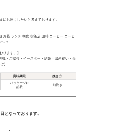
さまにお届けしたいと考えております。
朝 お昼 ランチ 朝食 喫茶店 珈琲 コーヒー コーヒ
ッシュ
おります。】
退職・ご挨拶・イースター・結婚・出産祝い・母
け)
賞味期限
挽き方
パッケージに
細挽き
記載
20日となっております。