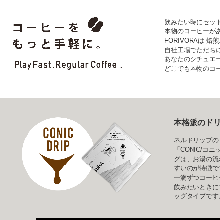
飲みたい時にセッ
本物のコーヒーが
FORIVORAは
自社工場でただち
あなたのシチュエ
どこでも本物のコ
本格派のド
ネルドリップの
「CONIC/コ
グは、お湯の流
すいのが特徴で
一滴ずつコーヒ
飲みたいときに
ッグタイプです