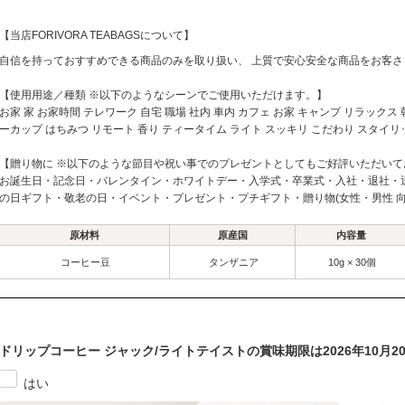
【当店FORIVORA TEABAGSについて】
自信を持っておすすめできる商品のみを取り扱い、 上質で安心安全な商品をお客
【使用用途／種類 ※以下のようなシーンでご使用いただけます。】
お家 家 お家時間 テレワーク 自宅 職場 社内 車内 カフェ お家 キャンプ リラックス 
ーカップ はちみつ リモート 香り ティータイム ライト スッキリ こだわり スタイリ
【贈り物に ※以下のような節目や祝い事でのプレゼントとしてもご好評いただいて
お誕生日・記念日・バレンタイン・ホワイトデー・入学式・卒業式・入社・退社・
の日ギフト・敬老の日・イベント・プレゼント・プチギフト・贈り物(女性・男性 向
原材料
原産国
内容量
コーヒー豆
タンザニア
10g × 30個
ドリップコーヒー ジャック/ライトテイストの賞味期限は2026年10月
はい