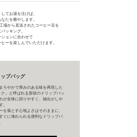
トしてお湯を注げば、
あなたを癒やします。
 焙煎工場から直送されたコーヒー豆を
にパッキング。
ーションに合わせて
ーヒーを楽しんでいただけます。
リップバッグ
まろやかで厚みのある味を再現した
ニック」と呼ばれる形状のドリップバッ
れが全体に回りやすく、抽出がしや
す。
ーを落とす心地よさはそのままに、
すぐに淹れられる便利なドリップバ
。