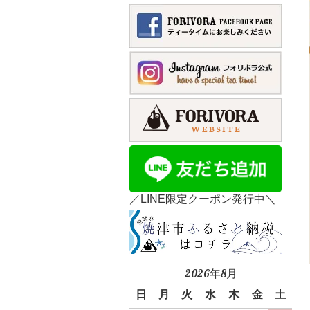
／LINE限定クーポン発行中＼
2026年8月
日
月
火
水
木
金
土