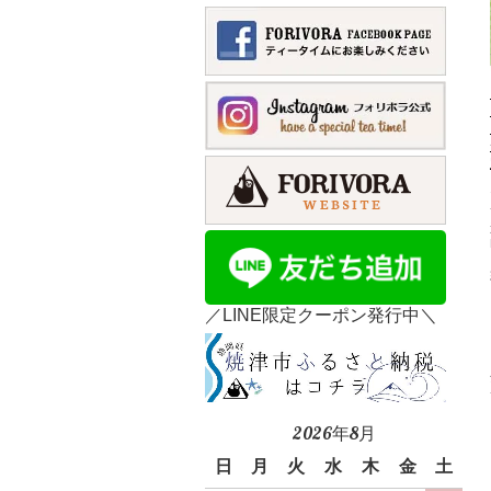
／LINE限定クーポン発行中＼
2026年8月
日
月
火
水
木
金
土