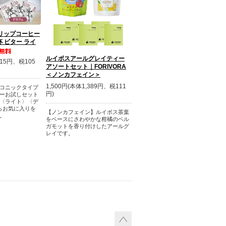
リップコーヒー
杯 ビター ライ
ルイボスアールグレイティー
315円、税105
アソートセット｜FORIVORA
＜ノンカフェイン＞
1,500円(本体1,389円、税111
コニックタイプ
円)
ーお試しセット
〈ライト〉〈デ
らお気に入りを
【ノンカフェイン】ルイボス茶葉
。
をベースにさわやかな柑橘のベル
ガモットを香り付けしたアールグ
レイです。