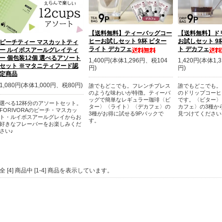
【送料無料】ティーバッグコー
【送料無料】ド
ヒーお試しセット 9杯 ビター
お試しセット 9
ピーチティー マスカットティ
ライト デカフェ
ト デカフェ
ー ルイボスアールグレイティ
ー 個包装12個 選べるアソート
1,400円(本体1,296円、税104
1,420円(本体1,
セット ※マタニティフード認
円)
円)
定商品
1,080円(本体1,000円、税80円)
誰でもどこでも。フレンチプレス
誰でもどこでも。
のような味わいが特徴。ティーバ
のドリップコーヒ
ッグで簡単なレギュラー珈琲〈ビ
です。〈ビター〉
選べる12杯分のアソートセット。
ター〉〈ライト〉〈デカフェ〉の
カフェ〉の3種か
FORIVORAのピーチ・マスカッ
3種がお得に試せる9Pパックで
見つけてください
ト・ルイボスアールグレイからお
す。
好きなフレーバーをお楽しみくだ
さい♪
全 [4] 商品中 [1-4] 商品を表示しています。